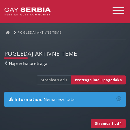
Toggle
Navigati
POGLEDAJ AKTIVNE TEME
POGLEDAJ AKTIVNE TEME
Napredna pretraga
Stranica
1
od
1
Pretraga ima 0 pogodaka
Information:
Nema rezultata.
Stranica
1
od
1