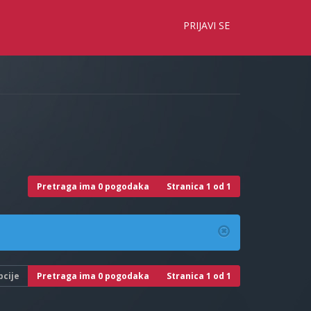
×
PRIJAVI SE
Pretraga ima 0 pogodaka
Stranica
1
od
1
pcije
Pretraga ima 0 pogodaka
Stranica
1
od
1