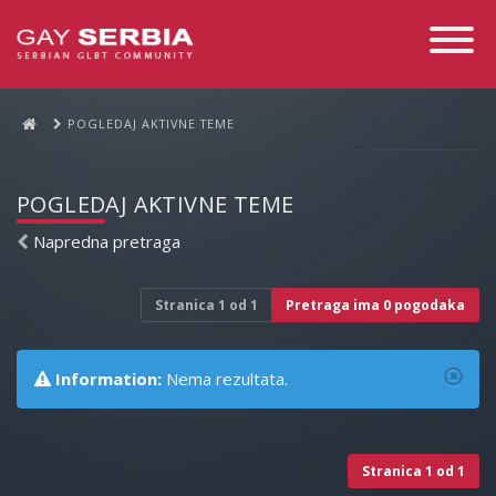
Toggle
Navigati
POGLEDAJ AKTIVNE TEME
POGLEDAJ AKTIVNE TEME
Napredna pretraga
Stranica
1
od
1
Pretraga ima 0 pogodaka
Information:
Nema rezultata.
Stranica
1
od
1