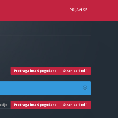
×
PRIJAVI SE
Pretraga ima 0 pogodaka
Stranica
1
od
1
pcije
Pretraga ima 0 pogodaka
Stranica
1
od
1