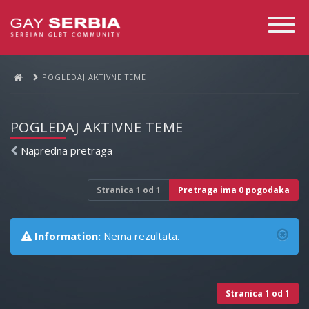
Toggle
Navigati
POGLEDAJ AKTIVNE TEME
POGLEDAJ AKTIVNE TEME
Napredna pretraga
Stranica
1
od
1
Pretraga ima 0 pogodaka
Information:
Nema rezultata.
Stranica
1
od
1