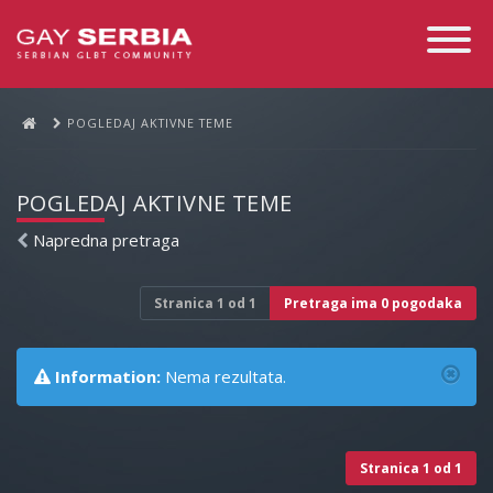
Toggle
Navigati
POGLEDAJ AKTIVNE TEME
POGLEDAJ AKTIVNE TEME
Napredna pretraga
Stranica
1
od
1
Pretraga ima 0 pogodaka
Information:
Nema rezultata.
Stranica
1
od
1