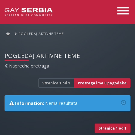
Toggle
Navigati
POGLEDAJ AKTIVNE TEME
POGLEDAJ AKTIVNE TEME
Napredna pretraga
Stranica
1
od
1
Pretraga ima 0 pogodaka
Information:
Nema rezultata.
Stranica
1
od
1