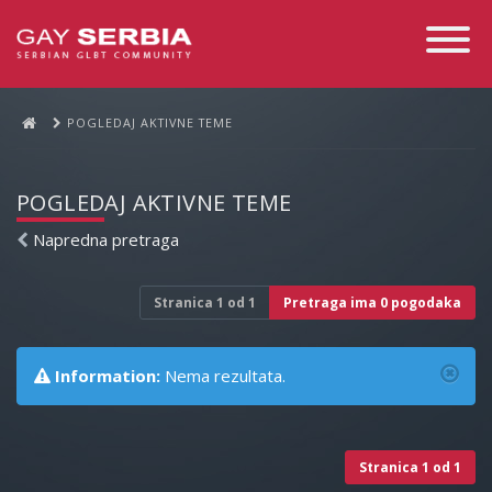
Toggle
Navigati
POGLEDAJ AKTIVNE TEME
POGLEDAJ AKTIVNE TEME
Napredna pretraga
Stranica
1
od
1
Pretraga ima 0 pogodaka
Information:
Nema rezultata.
Stranica
1
od
1