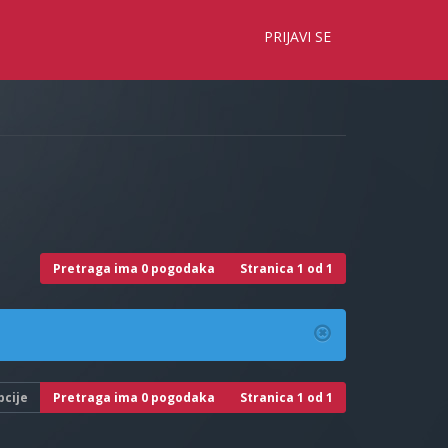
×
PRIJAVI SE
Pretraga ima 0 pogodaka
Stranica
1
od
1
pcije
Pretraga ima 0 pogodaka
Stranica
1
od
1