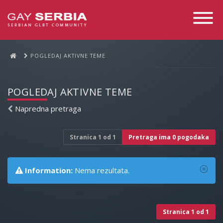
Toggle
Navigati
POGLEDAJ AKTIVNE TEME
POGLEDAJ AKTIVNE TEME
Napredna pretraga
Stranica
1
od
1
Pretraga ima 0 pogodaka
Information:
Nema rezultata.
Stranica
1
od
1