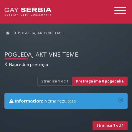
Toggle
Navigati
POGLEDAJ AKTIVNE TEME
POGLEDAJ AKTIVNE TEME
Napredna pretraga
Stranica
1
od
1
Pretraga ima 0 pogodaka
Information:
Nema rezultata.
Stranica
1
od
1