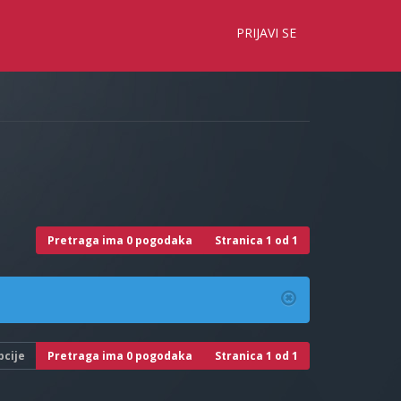
×
PRIJAVI SE
Pretraga ima 0 pogodaka
Stranica
1
od
1
pcije
Pretraga ima 0 pogodaka
Stranica
1
od
1