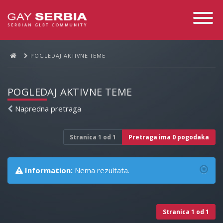
Toggle
Navigati
POGLEDAJ AKTIVNE TEME
POGLEDAJ AKTIVNE TEME
Napredna pretraga
Stranica
1
od
1
Pretraga ima 0 pogodaka
Information:
Nema rezultata.
Stranica
1
od
1