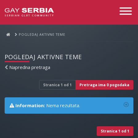
Toggle
Navigati
POGLEDAJ AKTIVNE TEME
POGLEDAJ AKTIVNE TEME
Napredna pretraga
Stranica
1
od
1
Pretraga ima 0 pogodaka
Information:
Nema rezultata.
Stranica
1
od
1