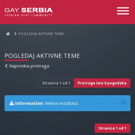
Toggle
Navigati
POGLEDAJ AKTIVNE TEME
POGLEDAJ AKTIVNE TEME
Napredna pretraga
Stranica
1
od
1
Pretraga ima 0 pogodaka
Information:
Nema rezultata.
Stranica
1
od
1