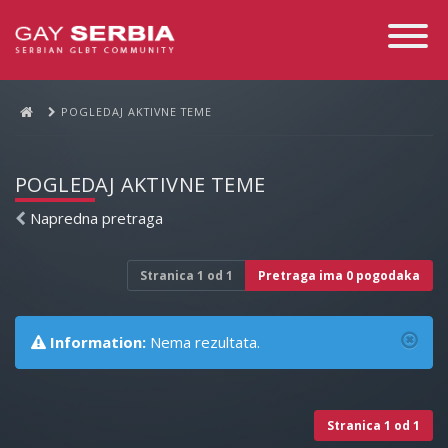
Toggle
Navigati
POGLEDAJ AKTIVNE TEME
POGLEDAJ AKTIVNE TEME
Napredna pretraga
Stranica
1
od
1
Pretraga ima 0 pogodaka
Information:
Nema rezultata.
Stranica
1
od
1