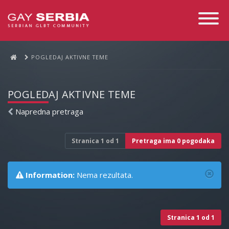
Toggle
Navigati
POGLEDAJ AKTIVNE TEME
POGLEDAJ AKTIVNE TEME
Napredna pretraga
Stranica
1
od
1
Pretraga ima 0 pogodaka
Information:
Nema rezultata.
Stranica
1
od
1