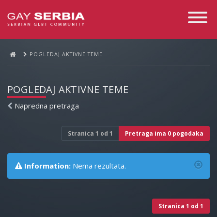
Toggle
Navigati
POGLEDAJ AKTIVNE TEME
POGLEDAJ AKTIVNE TEME
Napredna pretraga
Stranica
1
od
1
Pretraga ima 0 pogodaka
Information:
Nema rezultata.
Stranica
1
od
1