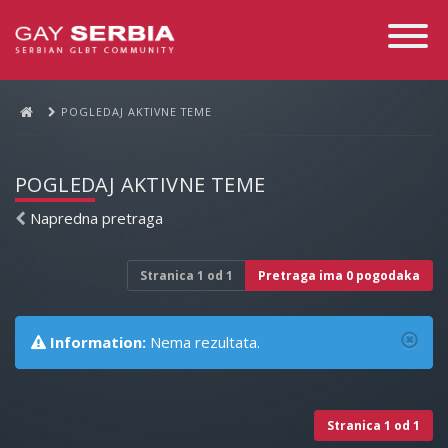
Toggle
Navigati
POGLEDAJ AKTIVNE TEME
POGLEDAJ AKTIVNE TEME
Napredna pretraga
Stranica
1
od
1
Pretraga ima 0 pogodaka
Information:
Nema rezultata.
Stranica
1
od
1