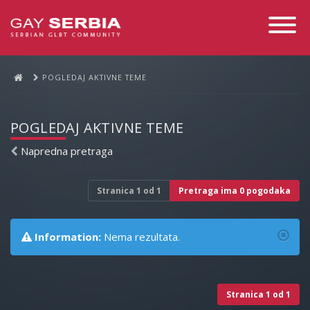
Toggle
Navigati
POGLEDAJ AKTIVNE TEME
POGLEDAJ AKTIVNE TEME
Napredna pretraga
Stranica
1
od
1
Pretraga ima 0 pogodaka
Information:
Nema rezultata.
Stranica
1
od
1