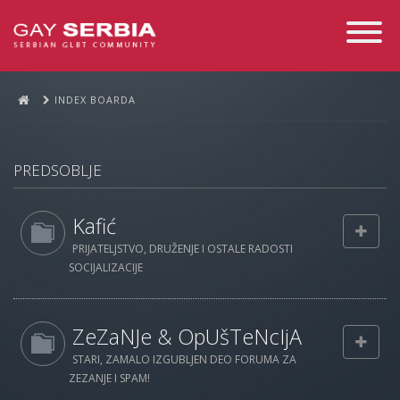
Toggle
Navigati
INDEX BOARDA
PREDSOBLJE
Kafić
PRIJATELJSTVO, DRUŽENJE I OSTALE RADOSTI
SOCIJALIZACIJE
ZeZaNJe & OpUšTeNcIjA
STARI, ZAMALO IZGUBLJEN DEO FORUMA ZA
ZEZANJE I SPAM!