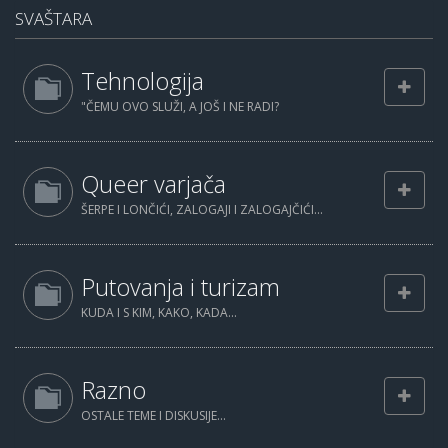
SVAŠTARA
Tehnologija
"ČEMU OVO SLUŽI, A JOŠ I NE RADI?
Queer varjača
ŠERPE I LONČIĆI, ZALOGAJI I ZALOGAJČIĆI...
Putovanja i turizam
KUDA I S KIM, KAKO, KADA...
Razno
OSTALE TEME I DISKUSIJE...