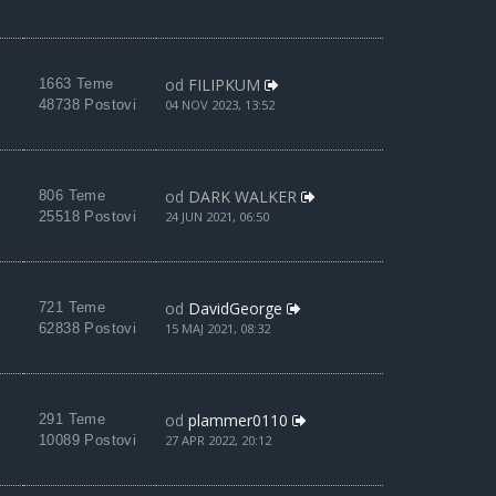
od
FILIPKUM
1663 Teme
48738 Postovi
04 NOV 2023, 13:52
od
DARK WALKER
806 Teme
25518 Postovi
24 JUN 2021, 06:50
od
DavidGeorge
721 Teme
62838 Postovi
15 MAJ 2021, 08:32
od
plammer0110
291 Teme
10089 Postovi
27 APR 2022, 20:12