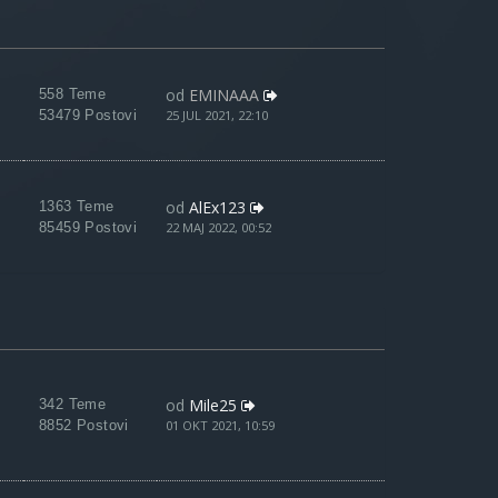
od
EMINAAA
558 Teme
53479 Postovi
25 JUL 2021, 22:10
od
AlEx123
1363 Teme
85459 Postovi
22 MAJ 2022, 00:52
od
Mile25
342 Teme
8852 Postovi
01 OKT 2021, 10:59