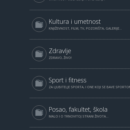
Kultura i umetnost
KNJIŽEVNOST, FILM, TV, POZORIŠTA, GALERIJE...
Zdravlje
ZDRAVO, ŽIVO!
Sport i fitness
ZA LJUBITELJE SPORTA, I ONE KOJI SE BAVE SPORTOM
Posao, fakultet, škola
MALO I O TRNOVITOJ STRANI ŽIVOTA...