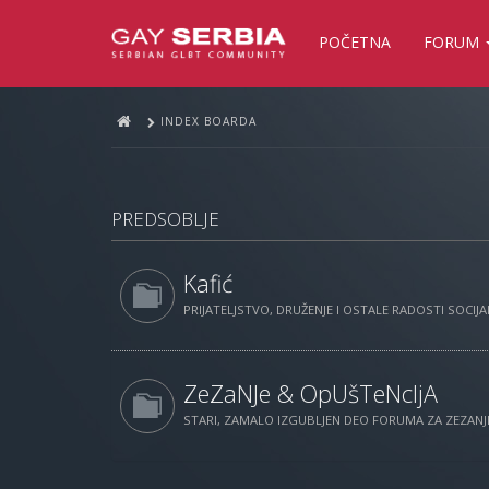
POČETNA
FORUM
INDEX BOARDA
PREDSOBLJE
Kafić
PRIJATELJSTVO, DRUŽENJE I OSTALE RADOSTI SOCIJAL
ZeZaNJe & OpUšTeNcIjA
STARI, ZAMALO IZGUBLJEN DEO FORUMA ZA ZEZANJE