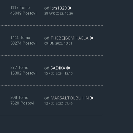
od
lars1329
1117 Teme
45049 Postovi
28 APR 2022, 13:26
od
THEBEJBEMIHAELA
1411 Teme
50274 Postovi
09 JUN 2022, 13:31
od
SADIKA
277 Teme
15302 Postovi
15 FEB 2024, 12:10
od
MARSALTOLBUHIN
208 Teme
7620 Postovi
12 FEB 2022, 09:46