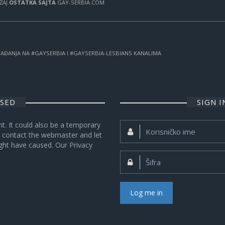
RŽAJ
OSTATKA SAJTA
GAY-SERBIA.COM
OGAĐANJA NA #GAYSERBIA I #GAYSERBIA-LESBIANS KANALIMA
OSED
SIGN 
nt. It could also be a temporary
Korisničko
se contact the webmaster and let
ime:
ght have caused. Our Privacy
Šifra:
Log me in