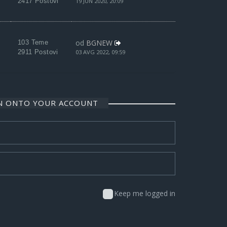
2417 Postovi
19 JUN 2020, 20:09
od
BGNEW
103 Teme
2911 Postovi
03 AVG 2022, 09:59
IN ONTO YOUR ACCOUNT
Keep me logged in