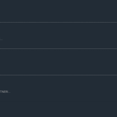
..
TNERI...