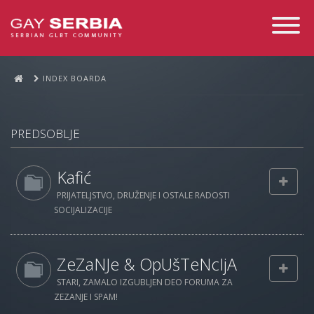
Toggle
Navigati
INDEX BOARDA
PREDSOBLJE
Kafić
PRIJATELJSTVO, DRUŽENJE I OSTALE RADOSTI
SOCIJALIZACIJE
ZeZaNJe & OpUšTeNcIjA
STARI, ZAMALO IZGUBLJEN DEO FORUMA ZA
ZEZANJE I SPAM!