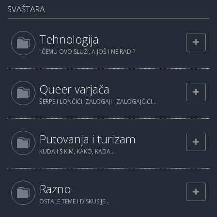
SVAŠTARA
Tehnologija
"ČEMU OVO SLUŽI, A JOŠ I NE RADI?
Queer varjača
ŠERPE I LONČIĆI, ZALOGAJI I ZALOGAJČIĆI...
Putovanja i turizam
KUDA I S KIM, KAKO, KADA...
Razno
OSTALE TEME I DISKUSIJE...