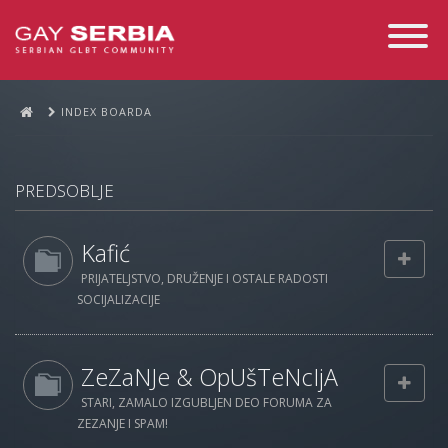
Toggle
Navigati
INDEX BOARDA
PREDSOBLJE
Kafić
PRIJATELJSTVO, DRUŽENJE I OSTALE RADOSTI
SOCIJALIZACIJE
ZeZaNJe & OpUšTeNcIjA
STARI, ZAMALO IZGUBLJEN DEO FORUMA ZA
ZEZANJE I SPAM!