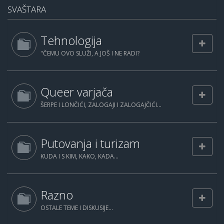
SVAŠTARA
Tehnologija
"ČEMU OVO SLUŽI, A JOŠ I NE RADI?
Queer varjača
ŠERPE I LONČIĆI, ZALOGAJI I ZALOGAJČIĆI...
Putovanja i turizam
KUDA I S KIM, KAKO, KADA...
Razno
OSTALE TEME I DISKUSIJE...