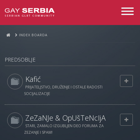
Toggle
Navigati
INDEX BOARDA
PREDSOBLJE
Kafić
PRIJATELJSTVO, DRUŽENJE I OSTALE RADOSTI
SOCIJALIZACIJE
ZeZaNJe & OpUšTeNcIjA
STARI, ZAMALO IZGUBLJEN DEO FORUMA ZA
ZEZANJE I SPAM!