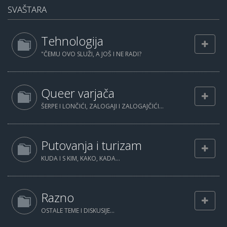
SVAŠTARA
Tehnologija
"ČEMU OVO SLUŽI, A JOŠ I NE RADI?
Queer varjača
ŠERPE I LONČIĆI, ZALOGAJI I ZALOGAJČIĆI...
Putovanja i turizam
KUDA I S KIM, KAKO, KADA...
Razno
OSTALE TEME I DISKUSIJE...