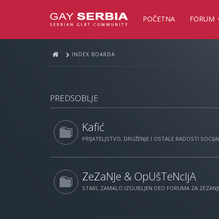
POČETNA
FORUM
INDEX BOARDA
PREDSOBLJE
Kafić
PRIJATELJSTVO, DRUŽENJE I OSTALE RADOSTI SOCIJAL
ZeZaNJe & OpUšTeNcIjA
STARI, ZAMALO IZGUBLJEN DEO FORUMA ZA ZEZANJE