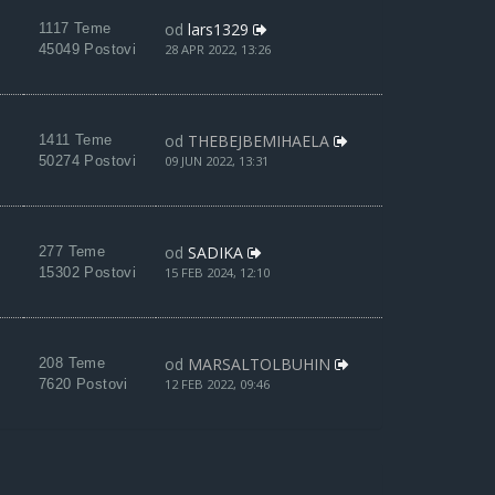
od
lars1329
1117 Teme
45049 Postovi
28 APR 2022, 13:26
od
THEBEJBEMIHAELA
1411 Teme
50274 Postovi
09 JUN 2022, 13:31
od
SADIKA
277 Teme
15302 Postovi
15 FEB 2024, 12:10
od
MARSALTOLBUHIN
208 Teme
7620 Postovi
12 FEB 2022, 09:46