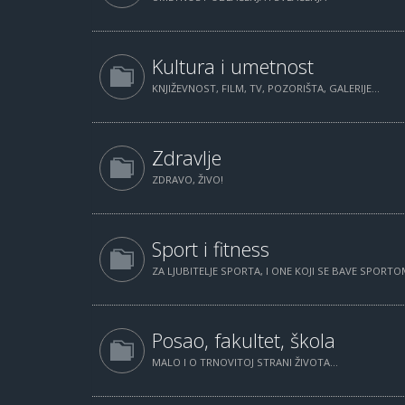
Kultura i umetnost
KNJIŽEVNOST, FILM, TV, POZORIŠTA, GALERIJE...
Zdravlje
ZDRAVO, ŽIVO!
Sport i fitness
ZA LJUBITELJE SPORTA, I ONE KOJI SE BAVE SPORTOM
Posao, fakultet, škola
MALO I O TRNOVITOJ STRANI ŽIVOTA...