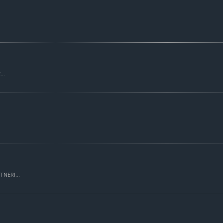
..
TNERI...