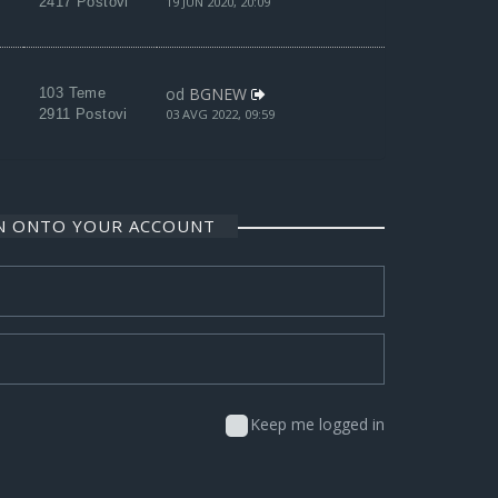
2417 Postovi
19 JUN 2020, 20:09
od
BGNEW
103 Teme
2911 Postovi
03 AVG 2022, 09:59
IN ONTO YOUR ACCOUNT
Keep me logged in