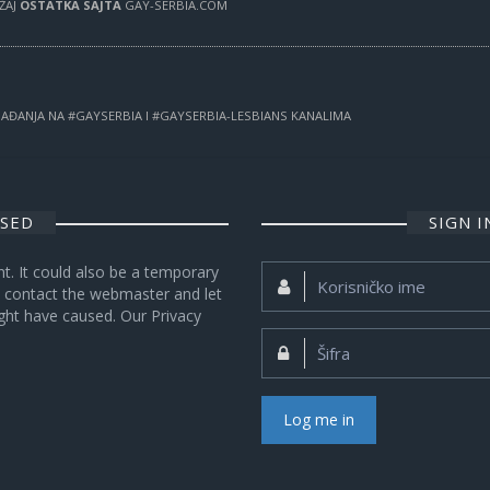
RŽAJ
OSTATKA SAJTA
GAY-SERBIA.COM
OGAĐANJA NA #GAYSERBIA I #GAYSERBIA-LESBIANS KANALIMA
OSED
SIGN 
nt. It could also be a temporary
Korisničko
se contact the webmaster and let
ime:
ght have caused. Our Privacy
Šifra:
Log me in