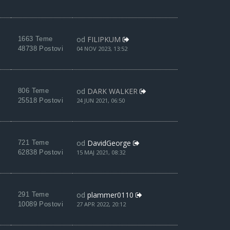
od
FILIPKUM
1663 Teme
48738 Postovi
04 NOV 2023, 13:52
od
DARK WALKER
806 Teme
25518 Postovi
24 JUN 2021, 06:50
od
DavidGeorge
721 Teme
62838 Postovi
15 MAJ 2021, 08:32
od
plammer0110
291 Teme
10089 Postovi
27 APR 2022, 20:12