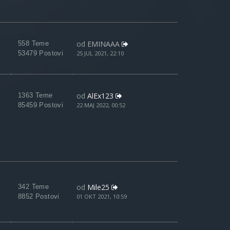
od
EMINAAA
558 Teme
53479 Postovi
25 JUL 2021, 22:10
od
AlEx123
1363 Teme
85459 Postovi
22 MAJ 2022, 00:52
od
Mile25
342 Teme
8852 Postovi
01 OKT 2021, 10:59