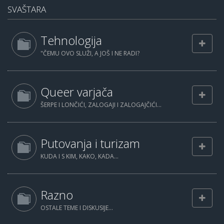
SVAŠTARA
Tehnologija
"ČEMU OVO SLUŽI, A JOŠ I NE RADI?
Queer varjača
ŠERPE I LONČIĆI, ZALOGAJI I ZALOGAJČIĆI...
Putovanja i turizam
KUDA I S KIM, KAKO, KADA...
Razno
OSTALE TEME I DISKUSIJE...