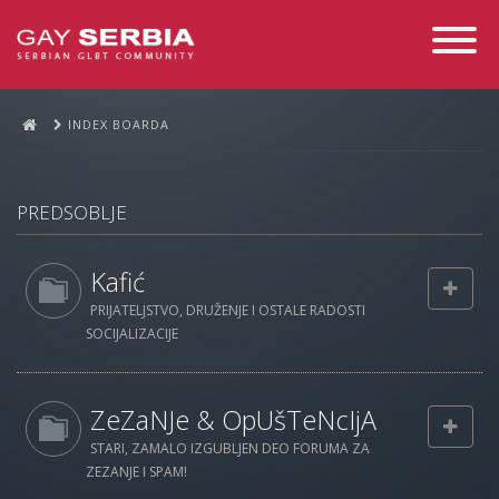
Toggle
Navigati
INDEX BOARDA
PREDSOBLJE
Kafić
PRIJATELJSTVO, DRUŽENJE I OSTALE RADOSTI
SOCIJALIZACIJE
ZeZaNJe & OpUšTeNcIjA
STARI, ZAMALO IZGUBLJEN DEO FORUMA ZA
ZEZANJE I SPAM!