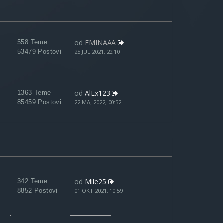
od
EMINAAA
558 Teme
53479 Postovi
25 JUL 2021, 22:10
od
AlEx123
1363 Teme
85459 Postovi
22 MAJ 2022, 00:52
od
Mile25
342 Teme
8852 Postovi
01 OKT 2021, 10:59