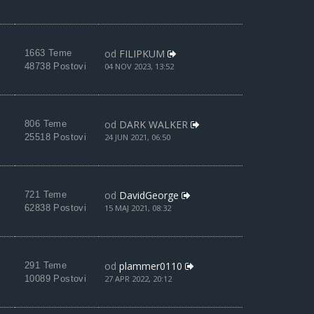
od
FILIPKUM
1663 Teme
48738 Postovi
04 NOV 2023, 13:52
od
DARK WALKER
806 Teme
25518 Postovi
24 JUN 2021, 06:50
od
DavidGeorge
721 Teme
62838 Postovi
15 MAJ 2021, 08:32
od
plammer0110
291 Teme
10089 Postovi
27 APR 2022, 20:12