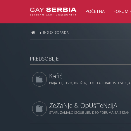
POČETNA
FORUM
INDEX BOARDA
PREDSOBLJE
Kafić
PRIJATELJSTVO, DRUŽENJE I OSTALE RADOSTI SOCIJAL
ZeZaNJe & OpUšTeNcIjA
STARI, ZAMALO IZGUBLJEN DEO FORUMA ZA ZEZANJE