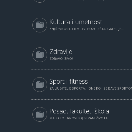
Kultura i umetnost
KNJIŽEVNOST, FILM, TV, POZORIŠTA, GALERIJE...
Zdravlje
ZDRAVO, ŽIVO!
Sport i fitness
ZA LJUBITELJE SPORTA, I ONE KOJI SE BAVE SPORTOM
Posao, fakultet, škola
MALO I O TRNOVITOJ STRANI ŽIVOTA...