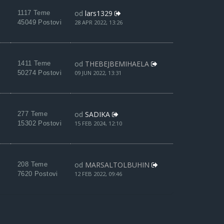
od
lars1329
1117 Teme
45049 Postovi
28 APR 2022, 13:26
od
THEBEJBEMIHAELA
1411 Teme
50274 Postovi
09 JUN 2022, 13:31
od
SADIKA
277 Teme
15302 Postovi
15 FEB 2024, 12:10
od
MARSALTOLBUHIN
208 Teme
7620 Postovi
12 FEB 2022, 09:46