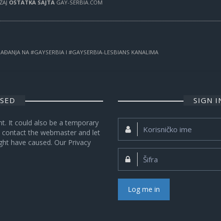
RŽAJ
OSTATKA SAJTA
GAY-SERBIA.COM
OGAĐANJA NA #GAYSERBIA I #GAYSERBIA-LESBIANS KANALIMA
OSED
SIGN 
nt. It could also be a temporary
Korisničko
se contact the webmaster and let
ime:
ght have caused. Our Privacy
Šifra:
Log me in