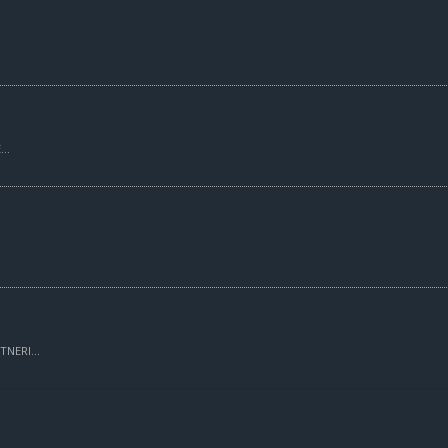
..
TNERI...