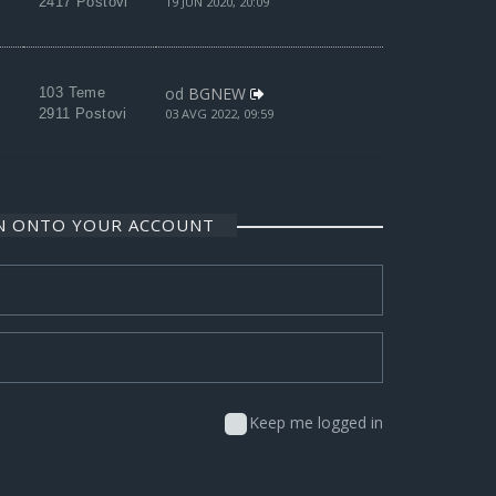
2417 Postovi
19 JUN 2020, 20:09
od
BGNEW
103 Teme
2911 Postovi
03 AVG 2022, 09:59
IN ONTO YOUR ACCOUNT
Keep me logged in