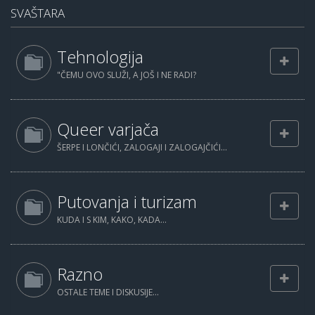
SVAŠTARA
Tehnologija
"ČEMU OVO SLUŽI, A JOŠ I NE RADI?
Queer varjača
ŠERPE I LONČIĆI, ZALOGAJI I ZALOGAJČIĆI...
Putovanja i turizam
KUDA I S KIM, KAKO, KADA...
Razno
OSTALE TEME I DISKUSIJE...