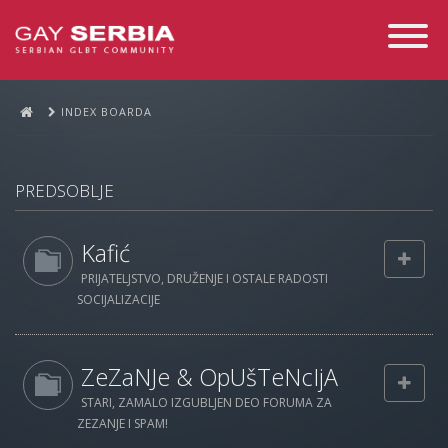
Toggle
Navigati
INDEX BOARDA
PREDSOBLJE
Kafić
PRIJATELJSTVO, DRUŽENJE I OSTALE RADOSTI
SOCIJALIZACIJE
ZeZaNJe & OpUšTeNcIjA
STARI, ZAMALO IZGUBLJEN DEO FORUMA ZA
ZEZANJE I SPAM!