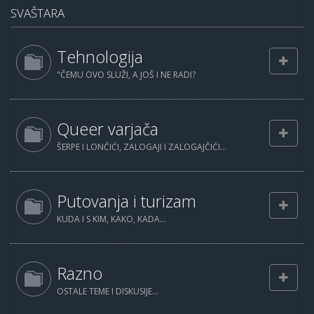
SVAŠTARA
Tehnologija
"ČEMU OVO SLUŽI, A JOŠ I NE RADI?
Queer varjača
ŠERPE I LONČIĆI, ZALOGAJI I ZALOGAJČIĆI...
Putovanja i turizam
KUDA I S KIM, KAKO, KADA...
Razno
OSTALE TEME I DISKUSIJE...