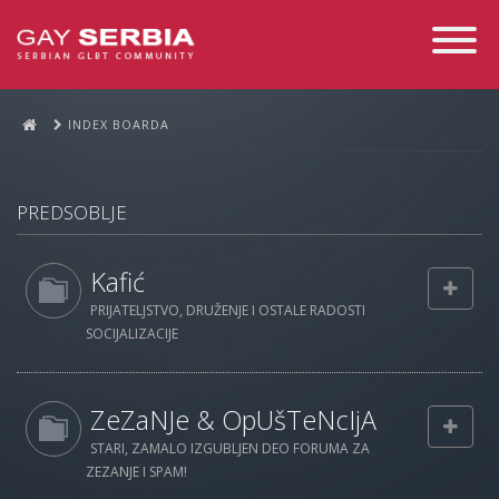
Toggle
Navigati
INDEX BOARDA
PREDSOBLJE
Kafić
PRIJATELJSTVO, DRUŽENJE I OSTALE RADOSTI
SOCIJALIZACIJE
ZeZaNJe & OpUšTeNcIjA
STARI, ZAMALO IZGUBLJEN DEO FORUMA ZA
ZEZANJE I SPAM!