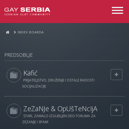
Toggle
Navigati
INDEX BOARDA
PREDSOBLJE
Kafić
PRIJATELJSTVO, DRUŽENJE I OSTALE RADOSTI
SOCIJALIZACIJE
ZeZaNJe & OpUšTeNcIjA
STARI, ZAMALO IZGUBLJEN DEO FORUMA ZA
ZEZANJE I SPAM!