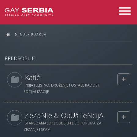
Toggle
Navigati
INDEX BOARDA
PREDSOBLJE
Kafić
PRIJATELJSTVO, DRUŽENJE I OSTALE RADOSTI
SOCIJALIZACIJE
ZeZaNJe & OpUšTeNcIjA
STARI, ZAMALO IZGUBLJEN DEO FORUMA ZA
ZEZANJE I SPAM!