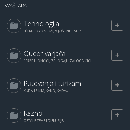
SVAŠTARA
Tehnologija
"ČEMU OVO SLUŽI, A JOŠ I NE RADI?
Queer varjača
ŠERPE I LONČIĆI, ZALOGAJI I ZALOGAJČIĆI...
Putovanja i turizam
KUDA I S KIM, KAKO, KADA...
Razno
OSTALE TEME I DISKUSIJE...