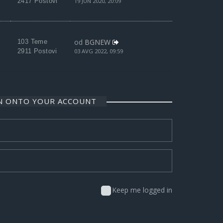
2417 Postovi
19 JUN 2020, 20:09
od
BGNEW
103 Teme
2911 Postovi
03 AVG 2022, 09:59
IN ONTO YOUR ACCOUNT
Keep me logged in