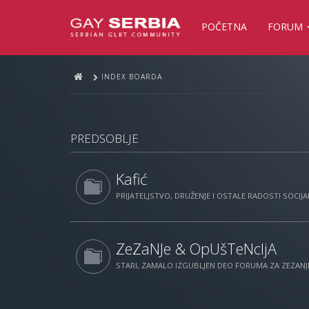
POČETNA
FORUM
INDEX BOARDA
PREDSOBLJE
Kafić
PRIJATELJSTVO, DRUŽENJE I OSTALE RADOSTI SOCIJAL
ZeZaNJe & OpUšTeNcIjA
STARI, ZAMALO IZGUBLJEN DEO FORUMA ZA ZEZANJE