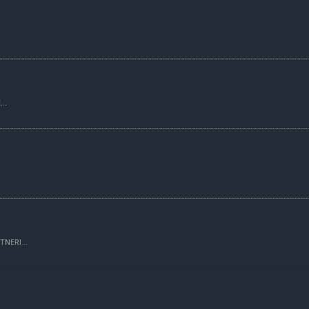
..
TNERI...