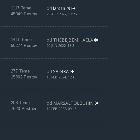
od
lars1329
1117 Teme
45049 Postovi
28 APR 2022, 13:26
od
THEBEJBEMIHAELA
1411 Teme
50274 Postovi
09 JUN 2022, 13:31
od
SADIKA
277 Teme
15302 Postovi
15 FEB 2024, 12:10
od
MARSALTOLBUHIN
208 Teme
7620 Postovi
12 FEB 2022, 09:46