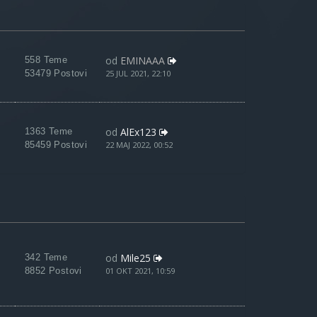
od
EMINAAA
558 Teme
53479 Postovi
25 JUL 2021, 22:10
od
AlEx123
1363 Teme
85459 Postovi
22 MAJ 2022, 00:52
od
Mile25
342 Teme
8852 Postovi
01 OKT 2021, 10:59