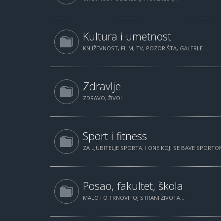
Kultura i umetnost
KNJIŽEVNOST, FILM, TV, POZORIŠTA, GALERIJE...
Zdravlje
ZDRAVO, ŽIVO!
Sport i fitness
ZA LJUBITELJE SPORTA, I ONE KOJI SE BAVE SPORTOM
Posao, fakultet, škola
MALO I O TRNOVITOJ STRANI ŽIVOTA...