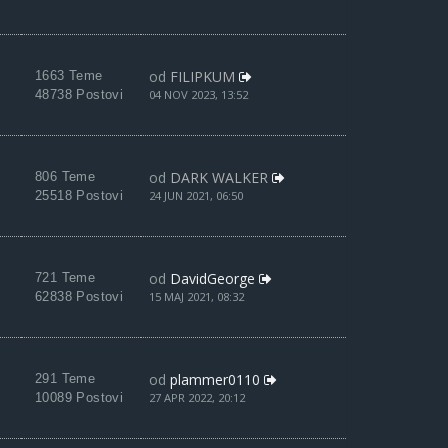
od
FILIPKUM
1663 Teme
48738 Postovi
04 NOV 2023, 13:52
od
DARK WALKER
806 Teme
25518 Postovi
24 JUN 2021, 06:50
od
DavidGeorge
721 Teme
62838 Postovi
15 MAJ 2021, 08:32
od
plammer0110
291 Teme
10089 Postovi
27 APR 2022, 20:12