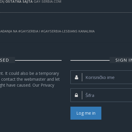
RŽAJ
OSTATKA SAJTA
GAY-SERBIA.COM
OGAĐANJA NA #GAYSERBIA I #GAYSERBIA-LESBIANS KANALIMA
OSED
SIGN 
nt. It could also be a temporary
Korisničko
se contact the webmaster and let
ime:
ght have caused. Our Privacy
Šifra:
Log me in