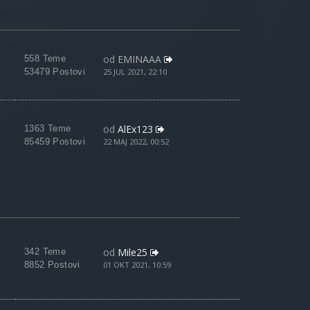
od
EMINAAA
558 Teme
53479 Postovi
25 JUL 2021, 22:10
od
AlEx123
1363 Teme
85459 Postovi
22 MAJ 2022, 00:52
od
Mile25
342 Teme
8852 Postovi
01 OKT 2021, 10:59