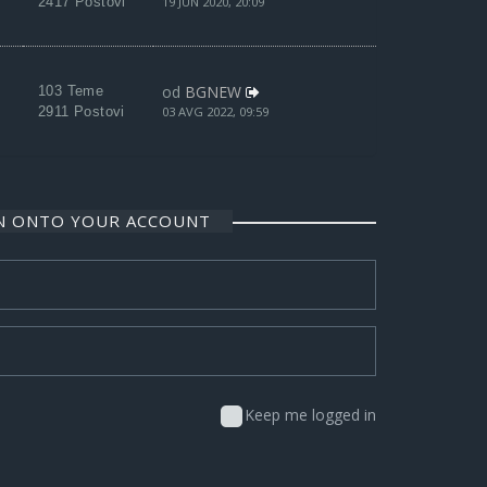
2417 Postovi
19 JUN 2020, 20:09
od
BGNEW
103 Teme
2911 Postovi
03 AVG 2022, 09:59
IN ONTO YOUR ACCOUNT
Keep me logged in