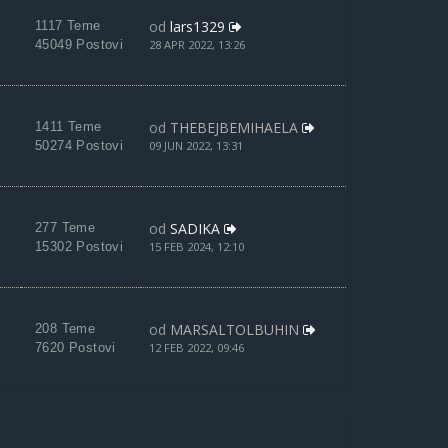
od
lars1329
1117 Teme
45049 Postovi
28 APR 2022, 13:26
od
THEBEJBEMIHAELA
1411 Teme
50274 Postovi
09 JUN 2022, 13:31
od
SADIKA
277 Teme
15302 Postovi
15 FEB 2024, 12:10
od
MARSALTOLBUHIN
208 Teme
7620 Postovi
12 FEB 2022, 09:46