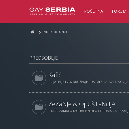
POČETNA
FORUM
INDEX BOARDA
PREDSOBLJE
Kafić
PRIJATELJSTVO, DRUŽENJE I OSTALE RADOSTI SOCIJAL
ZeZaNJe & OpUšTeNcIjA
STARI, ZAMALO IZGUBLJEN DEO FORUMA ZA ZEZANJE