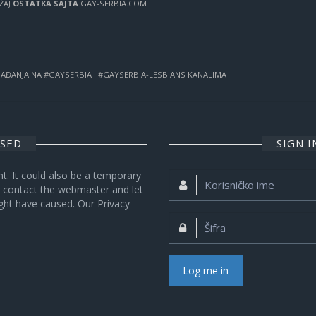
RŽAJ
OSTATKA SAJTA
GAY-SERBIA.COM
OGAĐANJA NA #GAYSERBIA I #GAYSERBIA-LESBIANS KANALIMA
OSED
SIGN 
nt. It could also be a temporary
Korisničko
se contact the webmaster and let
ime:
ght have caused. Our Privacy
Šifra:
Log me in