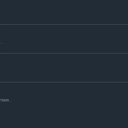
..
TNERI...