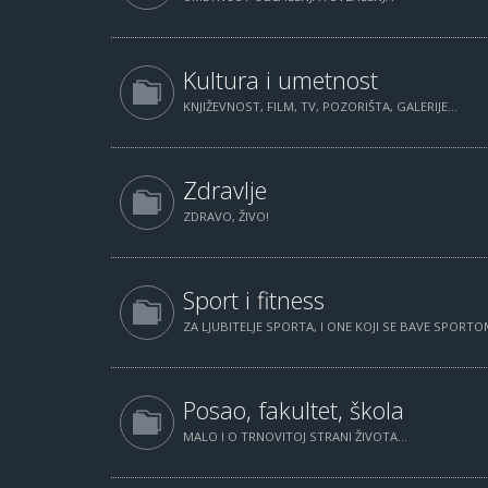
Kultura i umetnost
KNJIŽEVNOST, FILM, TV, POZORIŠTA, GALERIJE...
Zdravlje
ZDRAVO, ŽIVO!
Sport i fitness
ZA LJUBITELJE SPORTA, I ONE KOJI SE BAVE SPORTOM
Posao, fakultet, škola
MALO I O TRNOVITOJ STRANI ŽIVOTA...