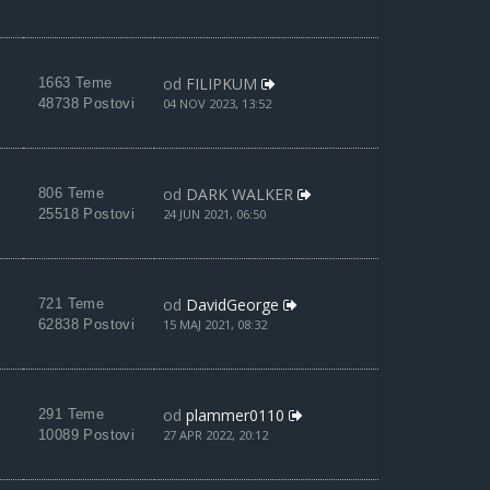
od
FILIPKUM
1663 Teme
48738 Postovi
04 NOV 2023, 13:52
od
DARK WALKER
806 Teme
25518 Postovi
24 JUN 2021, 06:50
od
DavidGeorge
721 Teme
62838 Postovi
15 MAJ 2021, 08:32
od
plammer0110
291 Teme
10089 Postovi
27 APR 2022, 20:12