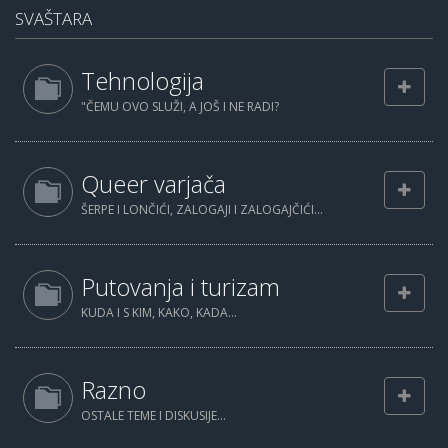
SVAŠTARA
Tehnologija
"ČEMU OVO SLUŽI, A JOŠ I NE RADI?
Queer varjača
ŠERPE I LONČIĆI, ZALOGAJI I ZALOGAJČIĆI...
Putovanja i turizam
KUDA I S KIM, KAKO, KADA...
Razno
OSTALE TEME I DISKUSIJE...