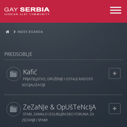
Toggle
Navigati
INDEX BOARDA
PREDSOBLJE
Kafić
PRIJATELJSTVO, DRUŽENJE I OSTALE RADOSTI
SOCIJALIZACIJE
ZeZaNJe & OpUšTeNcIjA
STARI, ZAMALO IZGUBLJEN DEO FORUMA ZA
ZEZANJE I SPAM!