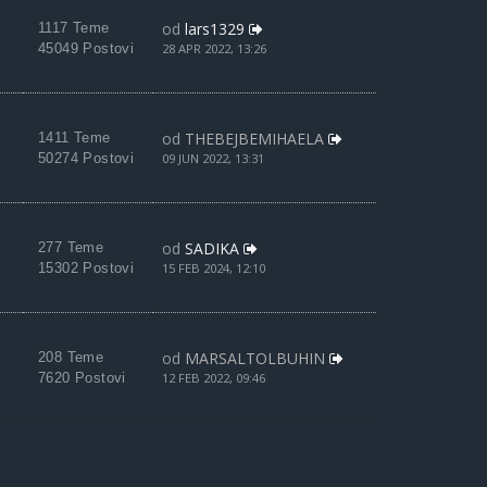
od
lars1329
1117 Teme
45049 Postovi
28 APR 2022, 13:26
od
THEBEJBEMIHAELA
1411 Teme
50274 Postovi
09 JUN 2022, 13:31
od
SADIKA
277 Teme
15302 Postovi
15 FEB 2024, 12:10
od
MARSALTOLBUHIN
208 Teme
7620 Postovi
12 FEB 2022, 09:46