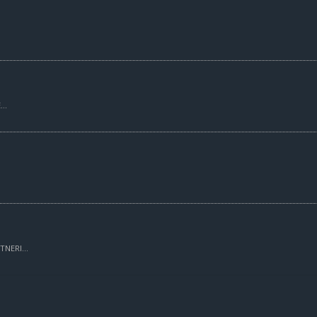
..
TNERI...