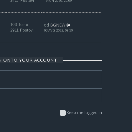
2417 Postovi
19 JUN 2020, 20:09
od
BGNEW
103 Teme
2911 Postovi
03 AVG 2022, 09:59
IN ONTO YOUR ACCOUNT
Keep me logged in