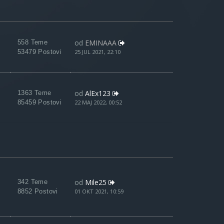
od
EMINAAA
558 Teme
53479 Postovi
25 JUL 2021, 22:10
od
AlEx123
1363 Teme
85459 Postovi
22 MAJ 2022, 00:52
od
Mile25
342 Teme
8852 Postovi
01 OKT 2021, 10:59