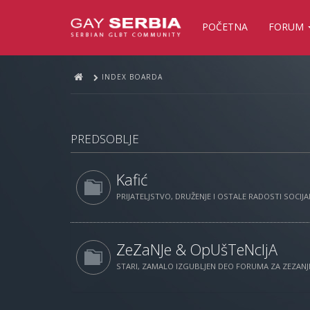
POČETNA
FORUM
INDEX BOARDA
PREDSOBLJE
Kafić
PRIJATELJSTVO, DRUŽENJE I OSTALE RADOSTI SOCIJAL
ZeZaNJe & OpUšTeNcIjA
STARI, ZAMALO IZGUBLJEN DEO FORUMA ZA ZEZANJE