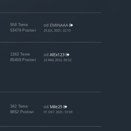
od
EMINAAA
558 Teme
53479 Postovi
25 JUL 2021, 22:10
od
AlEx123
1363 Teme
85459 Postovi
22 MAJ 2022, 00:52
od
Mile25
342 Teme
8852 Postovi
01 OKT 2021, 10:59