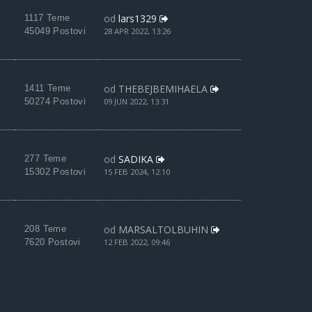
od
lars1329
1117 Teme
45049 Postovi
28 APR 2022, 13:26
od
THEBEJBEMIHAELA
1411 Teme
50274 Postovi
09 JUN 2022, 13:31
od
SADIKA
277 Teme
15302 Postovi
15 FEB 2024, 12:10
od
MARSALTOLBUHIN
208 Teme
7620 Postovi
12 FEB 2022, 09:46