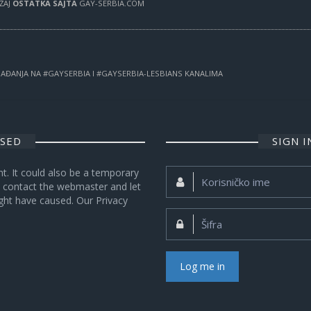
RŽAJ
OSTATKA SAJTA
GAY-SERBIA.COM
OGAĐANJA NA #GAYSERBIA I #GAYSERBIA-LESBIANS KANALIMA
OSED
SIGN 
nt. It could also be a temporary
Korisničko
se contact the webmaster and let
ime:
ght have caused. Our Privacy
Šifra:
Log me in