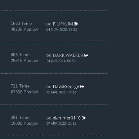
od
FILIPKUM
1663 Teme
48738 Postovi
04 NOV 2023, 13:52
od
DARK WALKER
806 Teme
25518 Postovi
24 JUN 2021, 06:50
od
DavidGeorge
721 Teme
62838 Postovi
15 MAJ 2021, 08:32
od
plammer0110
291 Teme
10089 Postovi
27 APR 2022, 20:12