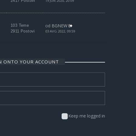
2417 Postovi
19 JUN 2020, 20:09
od
BGNEW
103 Teme
2911 Postovi
03 AVG 2022, 09:59
IN ONTO YOUR ACCOUNT
Keep me logged in