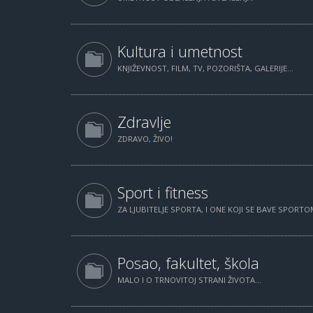
Kultura i umetnost
KNJIŽEVNOST, FILM, TV, POZORIŠTA, GALERIJE...
Zdravlje
ZDRAVO, ŽIVO!
Sport i fitness
ZA LJUBITELJE SPORTA, I ONE KOJI SE BAVE SPORTOM
Posao, fakultet, škola
MALO I O TRNOVITOJ STRANI ŽIVOTA...