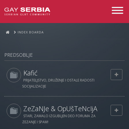
Toggle
Navigati
INDEX BOARDA
PREDSOBLJE
Kafić
PRIJATELJSTVO, DRUŽENJE I OSTALE RADOSTI
SOCIJALIZACIJE
ZeZaNJe & OpUšTeNcIjA
STARI, ZAMALO IZGUBLJEN DEO FORUMA ZA
ZEZANJE I SPAM!