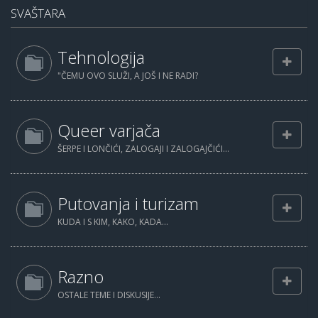
SVAŠTARA
Tehnologija
"ČEMU OVO SLUŽI, A JOŠ I NE RADI?
Queer varjača
ŠERPE I LONČIĆI, ZALOGAJI I ZALOGAJČIĆI...
Putovanja i turizam
KUDA I S KIM, KAKO, KADA...
Razno
OSTALE TEME I DISKUSIJE...