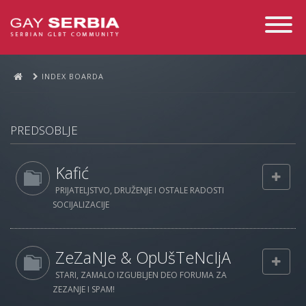
Toggle
Navigati
INDEX BOARDA
PREDSOBLJE
Kafić
PRIJATELJSTVO, DRUŽENJE I OSTALE RADOSTI
SOCIJALIZACIJE
ZeZaNJe & OpUšTeNcIjA
STARI, ZAMALO IZGUBLJEN DEO FORUMA ZA
ZEZANJE I SPAM!