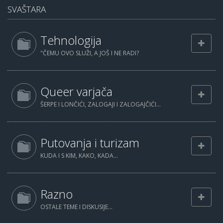
SVAŠTARA
Tehnologija
"ČEMU OVO SLUŽI, A JOŠ I NE RADI?
Queer varjača
ŠERPE I LONČIĆI, ZALOGAJI I ZALOGAJČIĆI...
Putovanja i turizam
KUDA I S KIM, KAKO, KADA...
Razno
OSTALE TEME I DISKUSIJE...