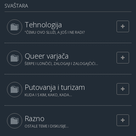
SVAŠTARA
Tehnologija
"ČEMU OVO SLUŽI, A JOŠ I NE RADI?
Queer varjača
ŠERPE I LONČIĆI, ZALOGAJI I ZALOGAJČIĆI...
Putovanja i turizam
KUDA I S KIM, KAKO, KADA...
Razno
OSTALE TEME I DISKUSIJE...