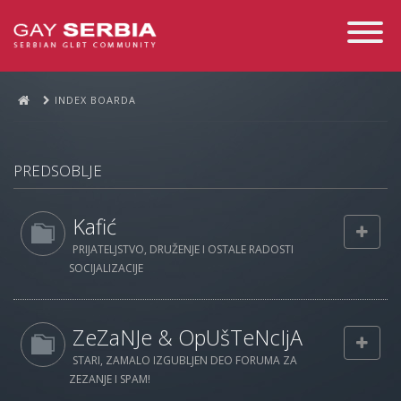
Toggle
Navigati
INDEX BOARDA
PREDSOBLJE
Kafić
PRIJATELJSTVO, DRUŽENJE I OSTALE RADOSTI
SOCIJALIZACIJE
ZeZaNJe & OpUšTeNcIjA
STARI, ZAMALO IZGUBLJEN DEO FORUMA ZA
ZEZANJE I SPAM!