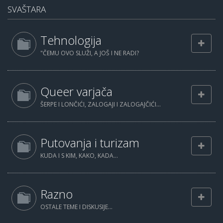
SVAŠTARA
Tehnologija
"ČEMU OVO SLUŽI, A JOŠ I NE RADI?
Queer varjača
ŠERPE I LONČIĆI, ZALOGAJI I ZALOGAJČIĆI...
Putovanja i turizam
KUDA I S KIM, KAKO, KADA...
Razno
OSTALE TEME I DISKUSIJE...