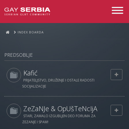
Toggle
Navigati
INDEX BOARDA
PREDSOBLJE
Kafić
PRIJATELJSTVO, DRUŽENJE I OSTALE RADOSTI
SOCIJALIZACIJE
ZeZaNJe & OpUšTeNcIjA
STARI, ZAMALO IZGUBLJEN DEO FORUMA ZA
ZEZANJE I SPAM!