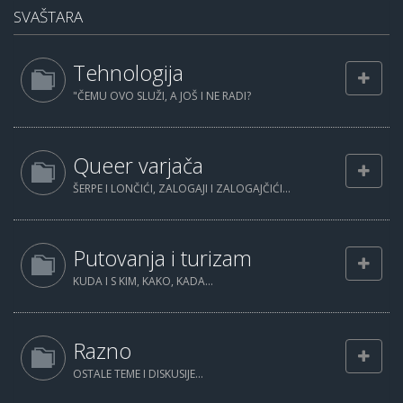
SVAŠTARA
Tehnologija
"ČEMU OVO SLUŽI, A JOŠ I NE RADI?
Queer varjača
ŠERPE I LONČIĆI, ZALOGAJI I ZALOGAJČIĆI...
Putovanja i turizam
KUDA I S KIM, KAKO, KADA...
Razno
OSTALE TEME I DISKUSIJE...