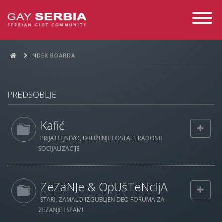
Toggle
Navigati
INDEX BOARDA
PREDSOBLJE
Kafić
PRIJATELJSTVO, DRUŽENJE I OSTALE RADOSTI
SOCIJALIZACIJE
ZeZaNJe & OpUšTeNcIjA
STARI, ZAMALO IZGUBLJEN DEO FORUMA ZA
ZEZANJE I SPAM!