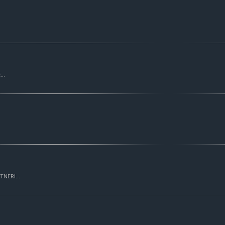
..
TNERI...