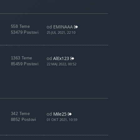
od
EMINAAA
558 Teme
53479 Postovi
25 JUL 2021, 22:10
od
AlEx123
1363 Teme
85459 Postovi
22 MAJ 2022, 00:52
od
Mile25
342 Teme
8852 Postovi
01 OKT 2021, 10:59