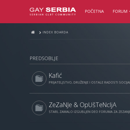
POČETNA
FORUM
INDEX BOARDA
PREDSOBLJE
Kafić
PRIJATELJSTVO, DRUŽENJE I OSTALE RADOSTI SOCIJAL
ZeZaNJe & OpUšTeNcIjA
STARI, ZAMALO IZGUBLJEN DEO FORUMA ZA ZEZANJE