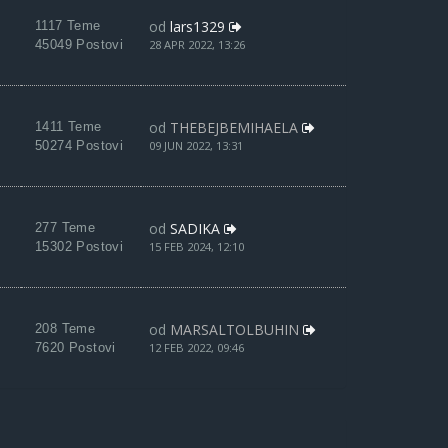
od
lars1329
1117 Teme
45049 Postovi
28 APR 2022, 13:26
od
THEBEJBEMIHAELA
1411 Teme
50274 Postovi
09 JUN 2022, 13:31
od
SADIKA
277 Teme
15302 Postovi
15 FEB 2024, 12:10
od
MARSALTOLBUHIN
208 Teme
7620 Postovi
12 FEB 2022, 09:46