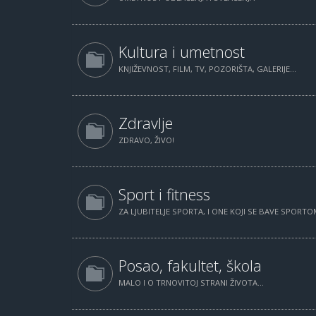
Kultura i umetnost
KNJIŽEVNOST, FILM, TV, POZORIŠTA, GALERIJE...
Zdravlje
ZDRAVO, ŽIVO!
Sport i fitness
ZA LJUBITELJE SPORTA, I ONE KOJI SE BAVE SPORTOM
Posao, fakultet, škola
MALO I O TRNOVITOJ STRANI ŽIVOTA...