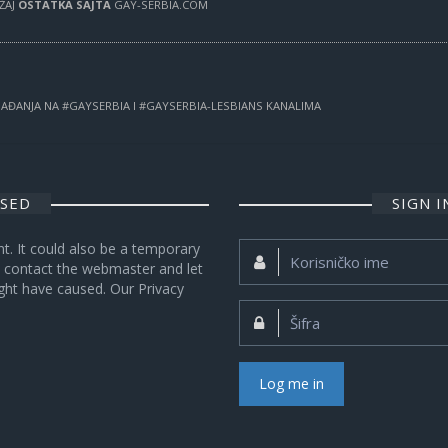
RŽAJ
OSTATKA SAJTA
GAY-SERBIA.COM
OGAĐANJA NA #GAYSERBIA I #GAYSERBIA-LESBIANS KANALIMA
OSED
SIGN 
nt. It could also be a temporary
Korisničko
se contact the webmaster and let
ime:
ght have caused. Our Privacy
Šifra:
Log me in