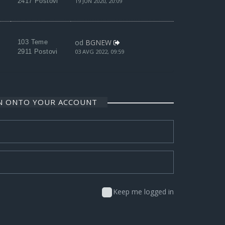
2417 Postovi
19 JUN 2020, 20:09
od
BGNEW
103 Teme
2911 Postovi
03 AVG 2022, 09:59
IN ONTO YOUR ACCOUNT
Keep me logged in