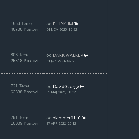
od
FILIPKUM
1663 Teme
48738 Postovi
04 NOV 2023, 13:52
od
DARK WALKER
806 Teme
25518 Postovi
24 JUN 2021, 06:50
od
DavidGeorge
721 Teme
62838 Postovi
15 MAJ 2021, 08:32
od
plammer0110
291 Teme
10089 Postovi
27 APR 2022, 20:12