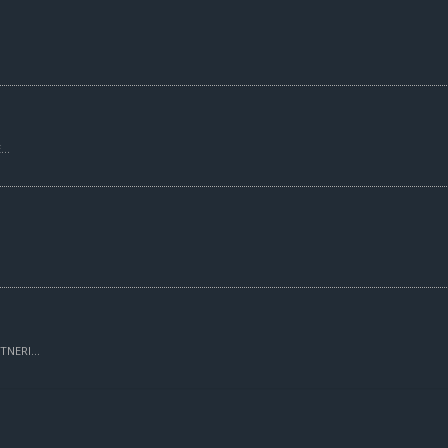
..
TNERI...