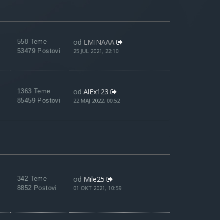
od
EMINAAA
558 Teme
53479 Postovi
25 JUL 2021, 22:10
od
AlEx123
1363 Teme
85459 Postovi
22 MAJ 2022, 00:52
od
Mile25
342 Teme
8852 Postovi
01 OKT 2021, 10:59