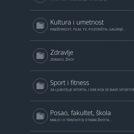
Kultura i umetnost
KNJIŽEVNOST, FILM, TV, POZORIŠTA, GALERIJE...
Zdravlje
ZDRAVO, ŽIVO!
Sport i fitness
ZA LJUBITELJE SPORTA, I ONE KOJI SE BAVE SPORTOM
Posao, fakultet, škola
MALO I O TRNOVITOJ STRANI ŽIVOTA...