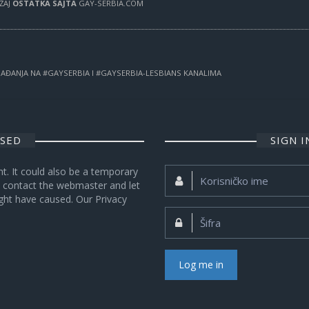
RŽAJ
OSTATKA SAJTA
GAY-SERBIA.COM
OGAĐANJA NA #GAYSERBIA I #GAYSERBIA-LESBIANS KANALIMA
OSED
SIGN 
nt. It could also be a temporary
Korisničko
se contact the webmaster and let
ime:
ght have caused. Our Privacy
Šifra:
Log me in