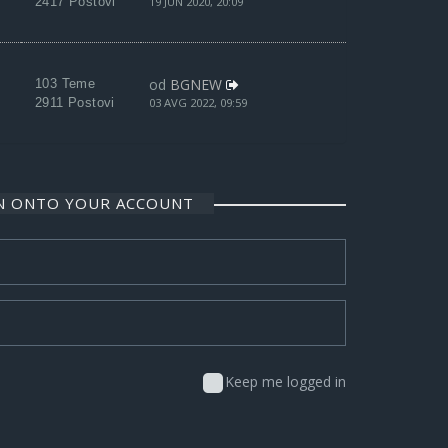
2417 Postovi
19 JUN 2020, 20:09
od
BGNEW
103 Teme
2911 Postovi
03 AVG 2022, 09:59
IN ONTO YOUR ACCOUNT
Keep me logged in