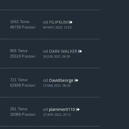
od
FILIPKUM
1663 Teme
48738 Postovi
04 NOV 2023, 13:52
od
DARK WALKER
806 Teme
25518 Postovi
24 JUN 2021, 06:50
od
DavidGeorge
721 Teme
62838 Postovi
15 MAJ 2021, 08:32
od
plammer0110
291 Teme
10089 Postovi
27 APR 2022, 20:12