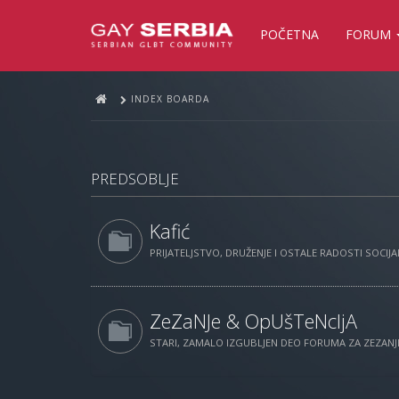
POČETNA
FORUM
INDEX BOARDA
PREDSOBLJE
Kafić
PRIJATELJSTVO, DRUŽENJE I OSTALE RADOSTI SOCIJAL
ZeZaNJe & OpUšTeNcIjA
STARI, ZAMALO IZGUBLJEN DEO FORUMA ZA ZEZANJE