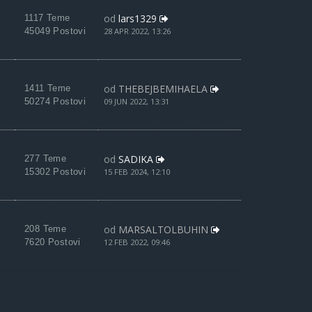
od
lars1329
1117 Teme
45049 Postovi
28 APR 2022, 13:26
od
THEBEJBEMIHAELA
1411 Teme
50274 Postovi
09 JUN 2022, 13:31
od
SADIKA
277 Teme
15302 Postovi
15 FEB 2024, 12:10
od
MARSALTOLBUHIN
208 Teme
7620 Postovi
12 FEB 2022, 09:46