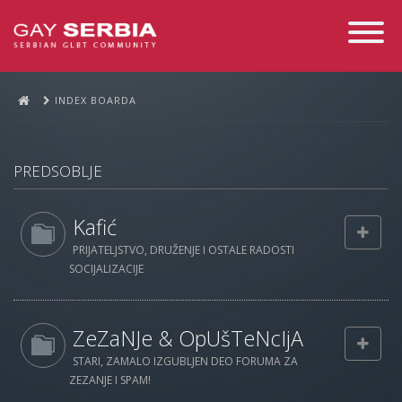
Toggle
Navigati
INDEX BOARDA
PREDSOBLJE
Kafić
PRIJATELJSTVO, DRUŽENJE I OSTALE RADOSTI
SOCIJALIZACIJE
ZeZaNJe & OpUšTeNcIjA
STARI, ZAMALO IZGUBLJEN DEO FORUMA ZA
ZEZANJE I SPAM!