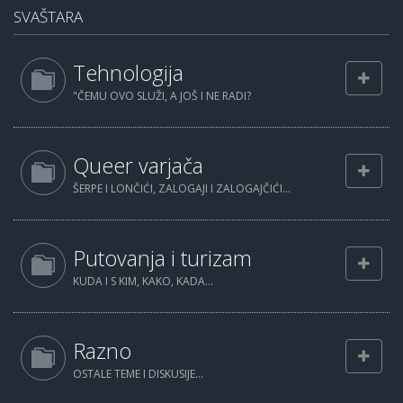
SVAŠTARA
Tehnologija
"ČEMU OVO SLUŽI, A JOŠ I NE RADI?
Queer varjača
ŠERPE I LONČIĆI, ZALOGAJI I ZALOGAJČIĆI...
Putovanja i turizam
KUDA I S KIM, KAKO, KADA...
Razno
OSTALE TEME I DISKUSIJE...