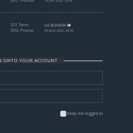
2417 Postovi
19 JUN 2020, 20:09
od
BGNEW
103 Teme
2911 Postovi
03 AVG 2022, 09:59
IN ONTO YOUR ACCOUNT
Keep me logged in