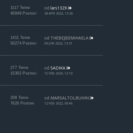
od
lars1329
1117 Teme
45049 Postovi
28 APR 2022, 13:26
od
THEBEJBEMIHAELA
1411 Teme
50274 Postovi
09 JUN 2022, 13:31
od
SADIKA
277 Teme
15302 Postovi
15 FEB 2024, 12:10
od
MARSALTOLBUHIN
208 Teme
7620 Postovi
12 FEB 2022, 09:46