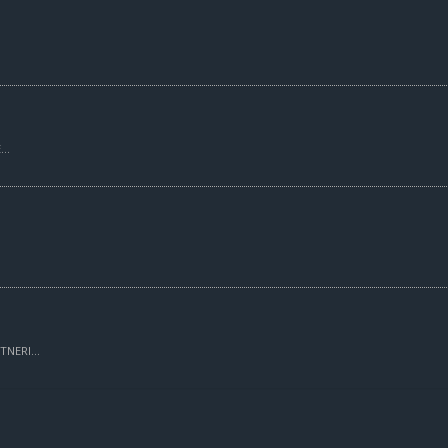
..
TNERI...