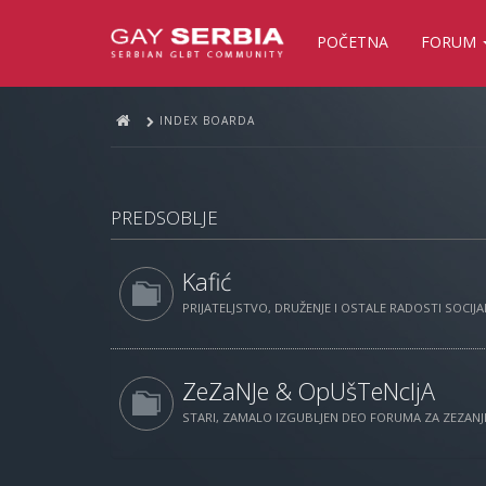
POČETNA
FORUM
INDEX BOARDA
PREDSOBLJE
Kafić
PRIJATELJSTVO, DRUŽENJE I OSTALE RADOSTI SOCIJAL
ZeZaNJe & OpUšTeNcIjA
STARI, ZAMALO IZGUBLJEN DEO FORUMA ZA ZEZANJE