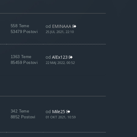
od
EMINAAA
558 Teme
53479 Postovi
25 JUL 2021, 22:10
od
AlEx123
1363 Teme
85459 Postovi
22 MAJ 2022, 00:52
od
Mile25
342 Teme
8852 Postovi
01 OKT 2021, 10:59