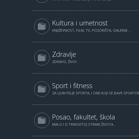
Kultura i umetnost
KNJIŽEVNOST, FILM, TV, POZORIŠTA, GALERIJE...
Zdravlje
ZDRAVO, ŽIVO!
Sport i fitness
ZA LJUBITELJE SPORTA, I ONE KOJI SE BAVE SPORTOM
Posao, fakultet, škola
MALO I O TRNOVITOJ STRANI ŽIVOTA...