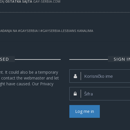
RŽAJ
OSTATKA SAJTA
GAY-SERBIA.COM
OGAĐANJA NA #GAYSERBIA I #GAYSERBIA-LESBIANS KANALIMA
OSED
SIGN 
nt. It could also be a temporary
Korisničko
se contact the webmaster and let
ime:
ght have caused. Our Privacy
Šifra:
Log me in