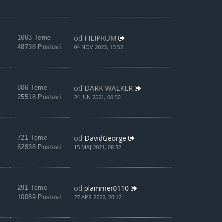
od
FILIPKUM
1663 Teme
48738 Postovi
04 NOV 2023, 13:52
od
DARK WALKER
806 Teme
25518 Postovi
24 JUN 2021, 06:50
od
DavidGeorge
721 Teme
62838 Postovi
15 MAJ 2021, 08:32
od
plammer0110
291 Teme
10089 Postovi
27 APR 2022, 20:12