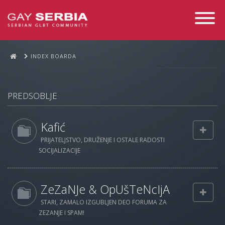
Toggle
Navigati
INDEX BOARDA
PREDSOBLJE
Kafić
PRIJATELJSTVO, DRUŽENJE I OSTALE RADOSTI
SOCIJALIZACIJE
ZeZaNJe & OpUšTeNcIjA
STARI, ZAMALO IZGUBLJEN DEO FORUMA ZA
ZEZANJE I SPAM!