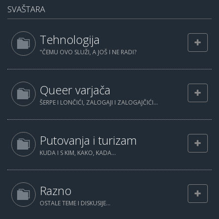
SVAŠTARA
Tehnologija
"ČEMU OVO SLUŽI, A JOŠ I NE RADI?
Queer varjača
ŠERPE I LONČIĆI, ZALOGAJI I ZALOGAJČIĆI...
Putovanja i turizam
KUDA I S KIM, KAKO, KADA...
Razno
OSTALE TEME I DISKUSIJE...