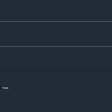
..
TNERI...