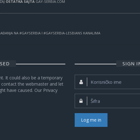
RŽAJ
OSTATKA SAJTA
GAY-SERBIA.COM
OGAĐANJA NA #GAYSERBIA I #GAYSERBIA-LESBIANS KANALIMA
OSED
SIGN 
nt. It could also be a temporary
Korisničko
se contact the webmaster and let
ime:
ght have caused. Our Privacy
Šifra:
Log me in