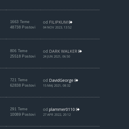
od
FILIPKUM
1663 Teme
48738 Postovi
04 NOV 2023, 13:52
od
DARK WALKER
806 Teme
25518 Postovi
24 JUN 2021, 06:50
od
DavidGeorge
721 Teme
62838 Postovi
15 MAJ 2021, 08:32
od
plammer0110
291 Teme
10089 Postovi
27 APR 2022, 20:12