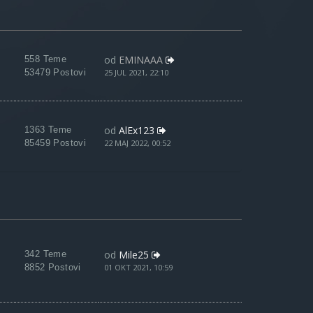
od
EMINAAA
558 Teme
53479 Postovi
25 JUL 2021, 22:10
od
AlEx123
1363 Teme
85459 Postovi
22 MAJ 2022, 00:52
od
Mile25
342 Teme
8852 Postovi
01 OKT 2021, 10:59