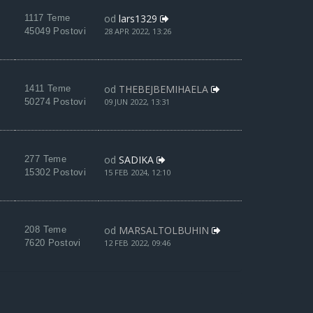
od
lars1329
1117 Teme
45049 Postovi
28 APR 2022, 13:26
od
THEBEJBEMIHAELA
1411 Teme
50274 Postovi
09 JUN 2022, 13:31
od
SADIKA
277 Teme
15302 Postovi
15 FEB 2024, 12:10
od
MARSALTOLBUHIN
208 Teme
7620 Postovi
12 FEB 2022, 09:46