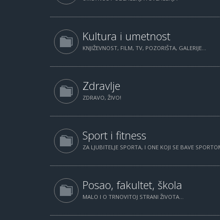
Kultura i umetnost
KNJIŽEVNOST, FILM, TV, POZORIŠTA, GALERIJE...
Zdravlje
ZDRAVO, ŽIVO!
Sport i fitness
ZA LJUBITELJE SPORTA, I ONE KOJI SE BAVE SPORTOM
Posao, fakultet, škola
MALO I O TRNOVITOJ STRANI ŽIVOTA...