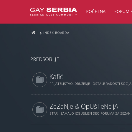
POČETNA
FORUM
INDEX BOARDA
PREDSOBLJE
Kafić
PRIJATELJSTVO, DRUŽENJE I OSTALE RADOSTI SOCIJAL
ZeZaNJe & OpUšTeNcIjA
STARI, ZAMALO IZGUBLJEN DEO FORUMA ZA ZEZANJE