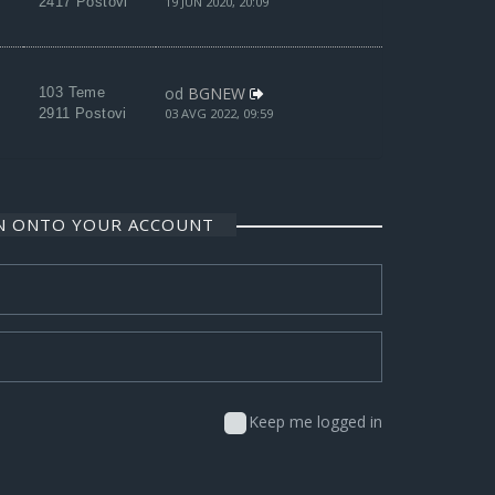
2417 Postovi
19 JUN 2020, 20:09
od
BGNEW
103 Teme
2911 Postovi
03 AVG 2022, 09:59
IN ONTO YOUR ACCOUNT
Keep me logged in