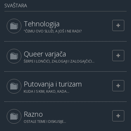
SVAŠTARA
Tehnologija
"ČEMU OVO SLUŽI, A JOŠ I NE RADI?
Queer varjača
ŠERPE I LONČIĆI, ZALOGAJI I ZALOGAJČIĆI...
Putovanja i turizam
KUDA I S KIM, KAKO, KADA...
Razno
OSTALE TEME I DISKUSIJE...