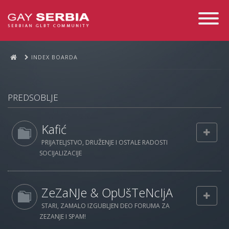
Toggle
Navigati
INDEX BOARDA
PREDSOBLJE
Kafić
PRIJATELJSTVO, DRUŽENJE I OSTALE RADOSTI
SOCIJALIZACIJE
ZeZaNJe & OpUšTeNcIjA
STARI, ZAMALO IZGUBLJEN DEO FORUMA ZA
ZEZANJE I SPAM!