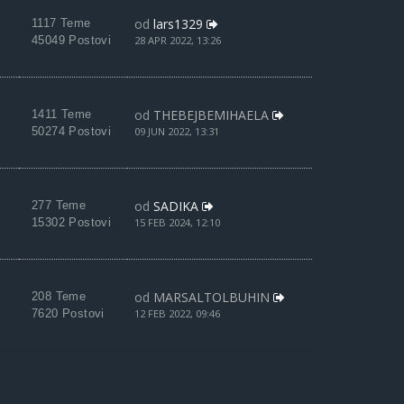
od
lars1329
1117 Teme
45049 Postovi
28 APR 2022, 13:26
od
THEBEJBEMIHAELA
1411 Teme
50274 Postovi
09 JUN 2022, 13:31
od
SADIKA
277 Teme
15302 Postovi
15 FEB 2024, 12:10
od
MARSALTOLBUHIN
208 Teme
7620 Postovi
12 FEB 2022, 09:46