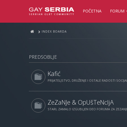
POČETNA
FORUM
INDEX BOARDA
PREDSOBLJE
Kafić
PRIJATELJSTVO, DRUŽENJE I OSTALE RADOSTI SOCIJAL
ZeZaNJe & OpUšTeNcIjA
STARI, ZAMALO IZGUBLJEN DEO FORUMA ZA ZEZANJE