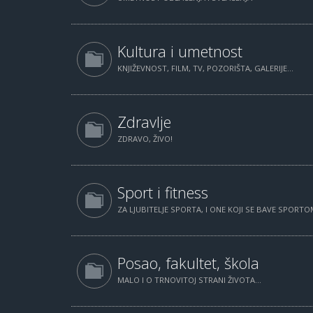
Kultura i umetnost
KNJIŽEVNOST, FILM, TV, POZORIŠTA, GALERIJE...
Zdravlje
ZDRAVO, ŽIVO!
Sport i fitness
ZA LJUBITELJE SPORTA, I ONE KOJI SE BAVE SPORTOM
Posao, fakultet, škola
MALO I O TRNOVITOJ STRANI ŽIVOTA...