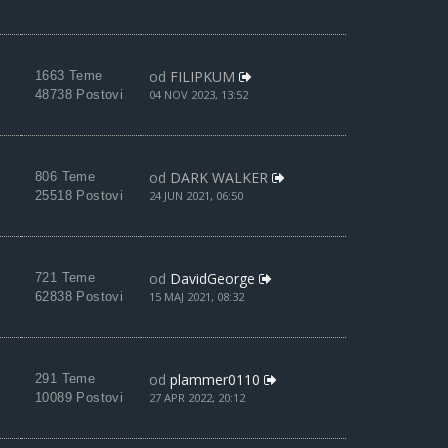
od
FILIPKUM
1663 Teme
48738 Postovi
04 NOV 2023, 13:52
od
DARK WALKER
806 Teme
25518 Postovi
24 JUN 2021, 06:50
od
DavidGeorge
721 Teme
62838 Postovi
15 MAJ 2021, 08:32
od
plammer0110
291 Teme
10089 Postovi
27 APR 2022, 20:12