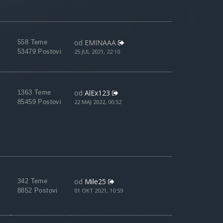
od
EMINAAA
558 Teme
53479 Postovi
25 JUL 2021, 22:10
od
AlEx123
1363 Teme
85459 Postovi
22 MAJ 2022, 00:52
od
Mile25
342 Teme
8852 Postovi
01 OKT 2021, 10:59