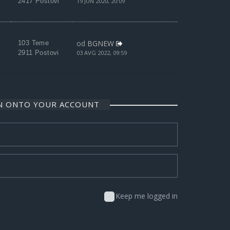
2417 Postovi
19 JUN 2020, 20:09
od
BGNEW
103 Teme
2911 Postovi
03 AVG 2022, 09:59
IN ONTO YOUR ACCOUNT
Keep me logged in