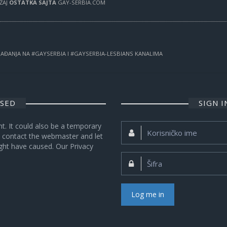
RŽAJ
OSTATKA SAJTA
GAY-SERBIA.COM
OGAĐANJA NA #GAYSERBIA I #GAYSERBIA-LESBIANS KANALIMA
OSED
SIGN 
nt. It could also be a temporary
Korisničko
se contact the webmaster and let
ime:
ght have caused. Our Privacy
Šifra:
Log me in