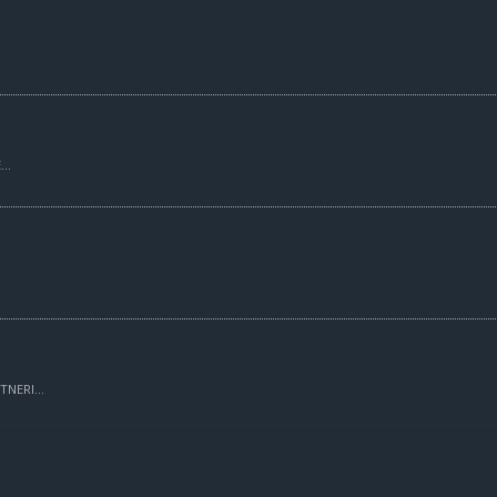
..
TNERI...